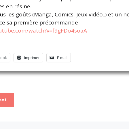
es en résine.
ous les goûts (Manga, Comics, Jeux vidéo..) et un 
ance sa première précommande !
outube.com/watch?v=f9gFDo4soaA
book
Imprimer
E-mail
ent