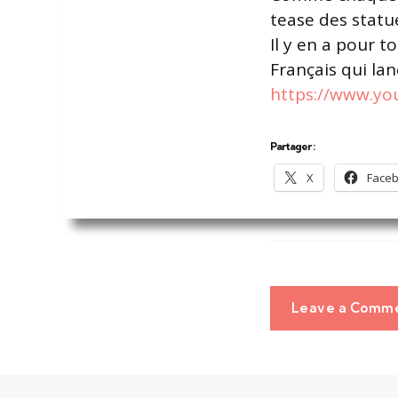
tease des statu
Il y en a pour t
Français qui l
https://www.y
Partager :
X
Face
Leave a Comm