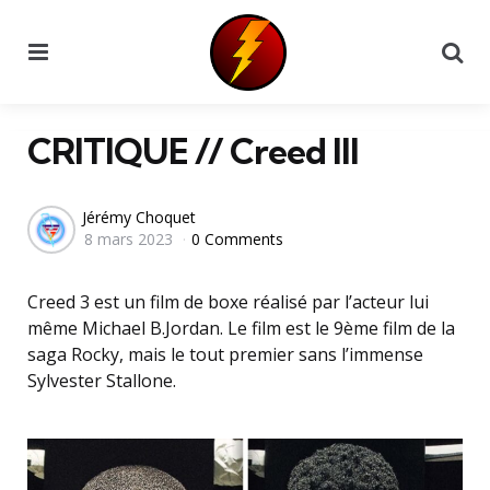
Menu
Se
CRITIQUE // Creed III
Posted
Jérémy Choquet
8 mars 2023
0 Comments
by
Creed 3 est un film de boxe réalisé par l’acteur lui
même Michael B.Jordan. Le film est le 9ème film de la
saga Rocky, mais le tout premier sans l’immense
Sylvester Stallone.